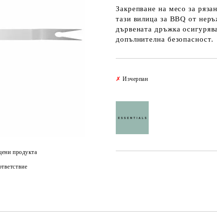
Закрепване на месо за рязан
тази вилица за BBQ от неръ
дървената дръжка осигурява 
допълнителна безопасност.
✗
Изчерпан
цени продукта
тветствие