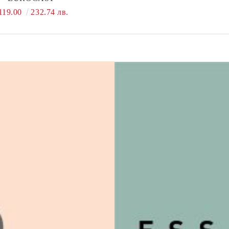
119.00
232.74 лв.