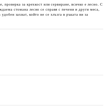
е, проверка за крехкост или сервиране, всичко е лесно. С
ждаема стомана лесно се справя с печени и други меса,
удобен захват, който не се хлъзга в ръката ви за
Добави в желани